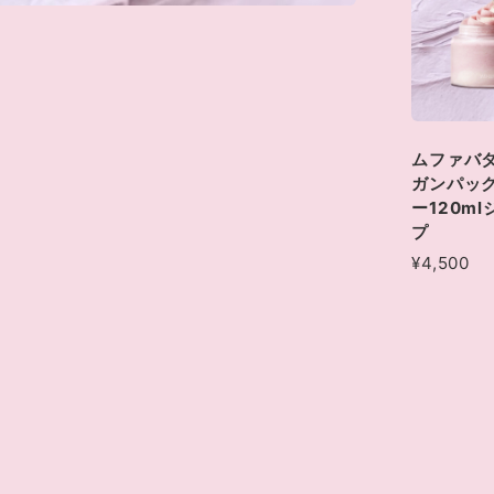
ムファバ
ガンパッ
ー120m
プ
¥4,500