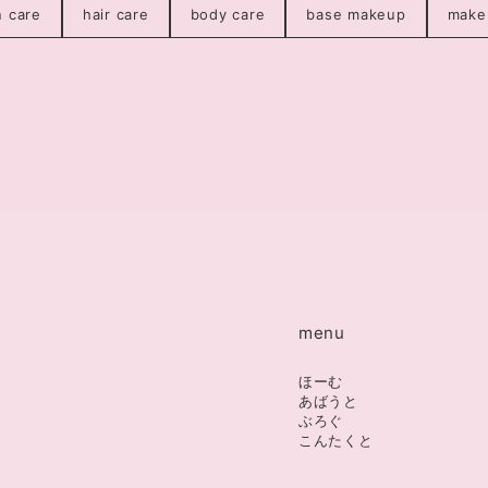
n care
hair care
body care
base makeup
make
menu
ほーむ
あばうと
ぶろぐ
こんたくと