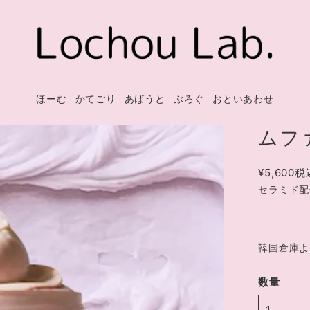
ほーむ
かてごり
あばうと
ぶろぐ
おといあわせ
ムフ
¥5,600
税
セラミド配
韓国倉庫よ
数量