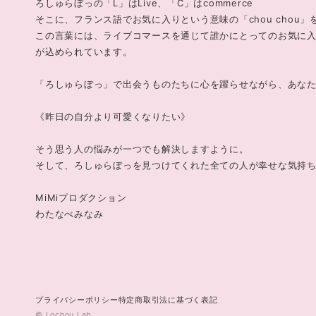
ろしゅらぼっの「L」はLive、「C」はcommerce
そこに、フランス語でお気に入りという意味の「chou chou」
この言葉には、ライブコマースを通じて誰かにとってのお気に
が込められています。
「ろしゅらぼっ」で出会うものたちに心を躍らせながら、あなた
《昨日の自分より可愛くなりたい》
そう思う人の悩みが一つでも解決しますように。
そして、ろしゅらぼっを見つけてくれた全ての人が幸せな気持
MiMiプロダクション
プライバシーポリシー
特定商取引法に基づく表記
© Lochou Lab.