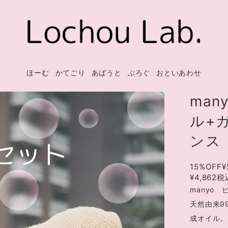
ほーむ
かてごり
あばうと
ぶろぐ
おといあわせ
ma
ル+ガ
ンス
15%OFF
¥
¥4,862
税
manyo
天然由来9
成オイル。