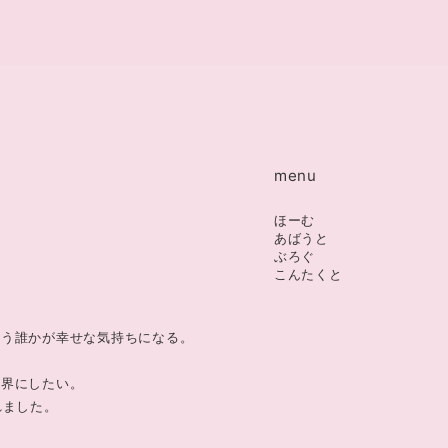
menu
ほーむ
あばうと
ぶろぐ
こんたくと
違う誰かが幸せな気持ちになる。
世界にしたい。
れました。