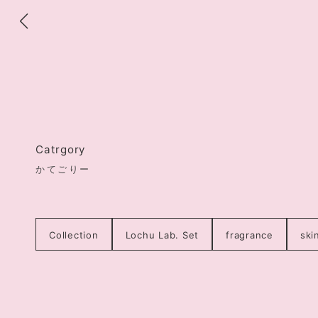
Catrgory
かてごりー
Collection
Lochu Lab. Set
fragrance
ski