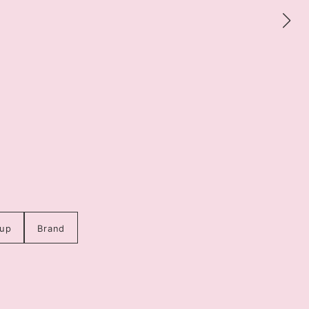
up
Brand